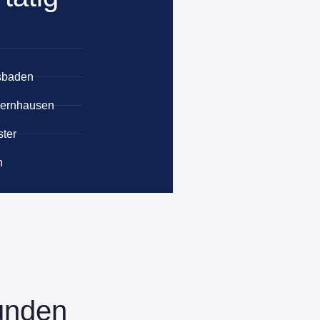
sbaden
ernhausen
ter
n
unden