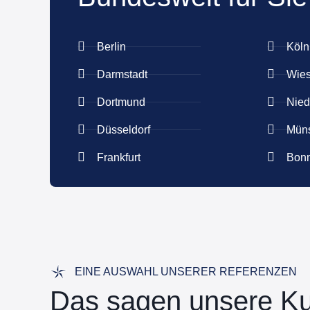
Berlin
Köln
Darmstadt
Wie
Dortmund
Nied
Düsseldorf
Müns
Frankfurt
Bon
EINE AUSWAHL UNSERER REFERENZEN
Das sagen unsere K