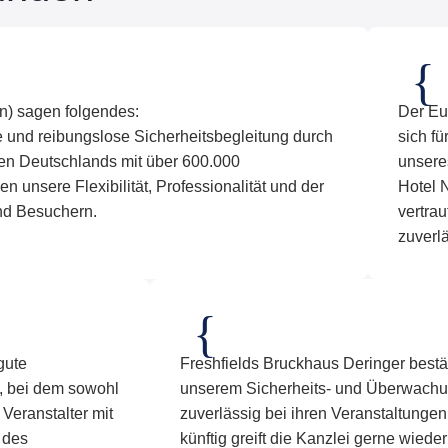
en) sagen folgendes:
Der Eu
ge und reibungslose Sicherheitsbegleitung durch
sich fü
en Deutschlands mit über 600.000
unsere
unsere Flexibilität, Professionalität und der
Hotel 
nd Besuchern.
vertra
zuverl
gute
Freshfields Bruckhaus Deringer bestä
 bei dem sowohl
unserem Sicherheits- und Überwachungs
 Veranstalter mit
zuverlässig bei ihren Veranstaltunge
 des
künftig greift die Kanzlei gerne wiede