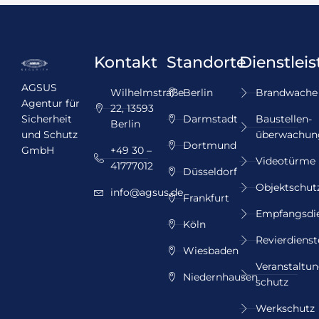
Kontakt
Standorte
Dienstlei
AGSUS
Wilhelmstraße
Berlin
Brandwache
Agentur für
22, 13593
Sicherheit
Darmstadt
Baustellen­
Berlin
und Schutz
überwachun
Dortmund
GmbH
+49 30 –
Videotürme
41777012
Düsseldorf
Objektschut
info@agsus.de
Frankfurt
Empfangsdi
Köln
Revierdienst
Wiesbaden
Veranstaltun
Niedernhausen
schutz
Werkschutz