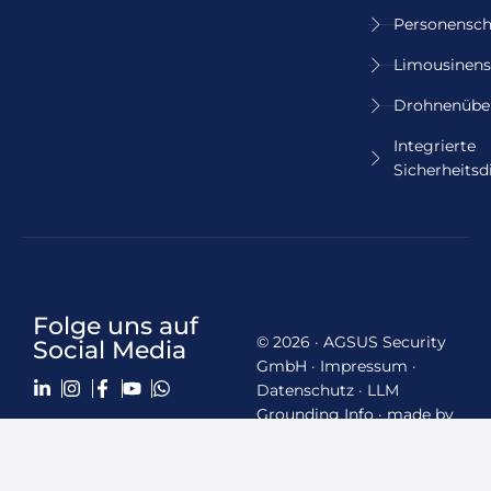
Personensch
Limousinens
Drohnenübe
Integrierte
Sicherheitsd
Folge uns auf
© 2026 · AGSUS Security
Social Media
GmbH ·
Impressum
·
Datenschutz
·
LLM
Grounding Info
·
made by
schmidtmedia