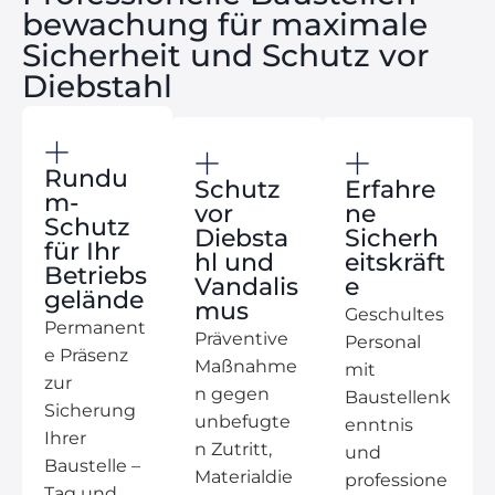
bewachung für maximale
Sicherheit und Schutz vor
Diebstahl
Rundu
Schutz
Erfahre
m-
vor
ne
Schutz
Diebsta
Sicherh
für Ihr
hl und
eitskräft
Betriebs
Vandalis
e
gelände
mus
Geschultes
Permanent
Präventive
Personal
e Präsenz
Maßnahme
mit
zur
n gegen
Baustellenk
Sicherung
unbefugte
enntnis
Ihrer
n Zutritt,
und
Baustelle –
Materialdie
professione
Tag und