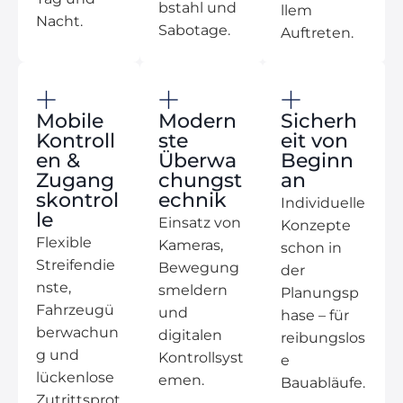
bstahl und
llem
Nacht.
Sabotage.
Auftreten.
Mobile
Modern
Sicherh
Kontroll
ste
eit von
en &
Überwa
Beginn
Zugang
chungst
an
skontrol
echnik
Individuelle
le
Einsatz von
Konzepte
Flexible
Kameras,
schon in
Streifendie
Bewegung
der
nste,
smeldern
Planungsp
Fahrzeugü
und
hase – für
berwachun
digitalen
reibungslos
g und
Kontrollsyst
e
lückenlose
emen.
Bauabläufe.
Zutrittsprot