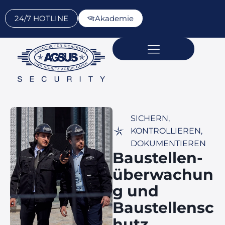
24/7 HOTLINE
Akademie
Sicherheits­dienst­leistungen
Über AGSUS
Standorte & Kontakt
SICHERN,
KONTROLLIEREN,
DOKUMENTIEREN
Baustellen­
überwachun
g und
Baustellensc
hutz