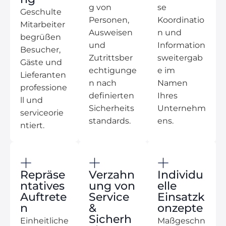
g von
se
Geschulte
Personen,
Koordinatio
Mitarbeiter
Ausweisen
n und
begrüßen
und
Information
Besucher,
Zutrittsber
sweitergab
Gäste und
echtigunge
e im
Lieferanten
n nach
Namen
professione
definierten
Ihres
ll und
Sicherheits
Unternehm
serviceorie
standards.
ens.
ntiert.
Repräse
Verzahn
Individu
ntatives
ung von
elle
Auftrete
Service
Einsatzk
n
&
onzepte
Sicherh
Einheitliche
Maßgeschn