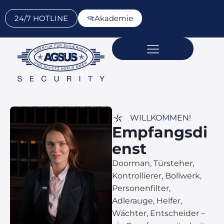
24/7 HOTLINE
Akademie
Sicherheits­dienst­leistungen
Über AGSUS
Standorte & Kontakt
WILLKOMMEN!
Empfangsdi
enst
Doorman, Türsteher,
Kontrollierer, Bollwerk,
Personenfilter,
Adlerauge, Helfer,
Wächter, Entscheider –