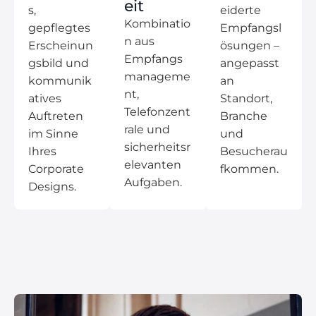
eit
s,
eiderte
Kombinatio
gepflegtes
Empfangsl
n aus
Erscheinun
ösungen –
Empfangs
gsbild und
angepasst
manageme
kommunik
an
nt,
atives
Standort,
Telefonzent
Auftreten
Branche
rale und
im Sinne
und
sicherheitsr
Ihres
Besucherau
elevanten
Corporate
fkommen.
Aufgaben.
Designs.