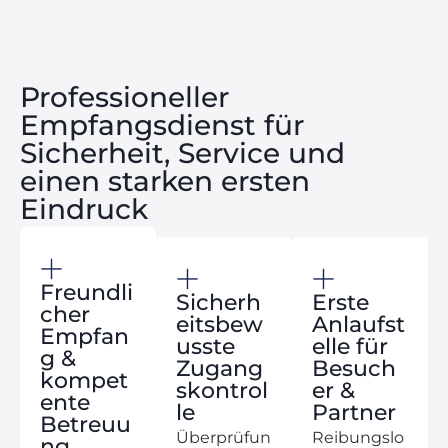
Professioneller
Empfangsdienst für
Sicherheit, Service und
einen starken ersten
Eindruck
Freundli
Sicherh
Erste
cher
eitsbew
Anlaufst
Empfan
usste
elle für
g &
Zugang
Besuch
kompet
skontrol
er &
ente
le
Partner
Betreuu
Überprüfun
Reibungslo
ng