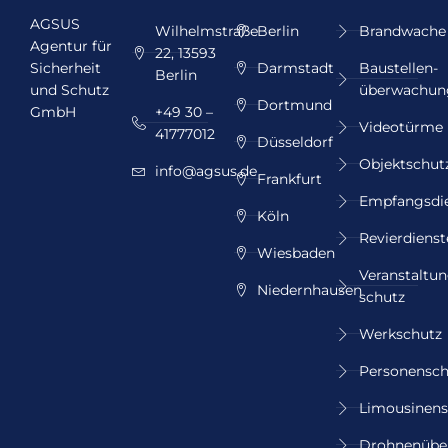
AGSUS
Wilhelmstraße
Berlin
Brandwache
Agentur für
22, 13593
Sicherheit
Darmstadt
Baustellen­
Berlin
und Schutz
überwachun
Dortmund
GmbH
+49 30 –
Videotürme
41777012
Düsseldorf
Objektschut
info@agsus.de
Frankfurt
Empfangsdi
Köln
Revierdienst
Wiesbaden
Veranstaltun
Niedernhausen
schutz
Werkschutz
Personensch
Limousinens
Drohnenübe