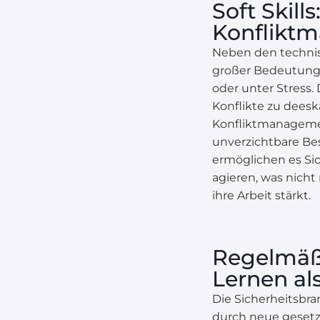
Soft Skil
Konflikt
Neben den technis
großer Bedeutung. 
oder unter Stress
Konflikte zu dees
Konfliktmanagemen
unverzichtbare Be
ermöglichen es Si
agieren, was nicht
ihre Arbeit stärkt.
Regelmäßi
Lernen als
Die Sicherheitsbr
durch neue gesetz