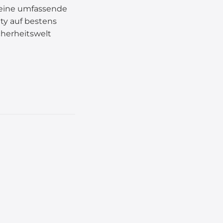
, eine umfassende
ity auf bestens
cherheitswelt