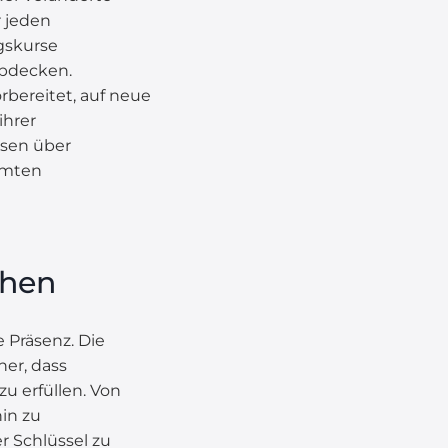
r jeden
ngskurse
abdecken.
orbereitet, auf neue
ihrer
rsen über
immten
ohen
e Präsenz. Die
her, dass
zu erfüllen. Von
in zu
r Schlüssel zu