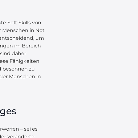
 Soft Skills von
ür Menschen in Not
 entscheidend, um
ungen im Bereich
sind daher
iese Fähigkeiten
nd besonnen zu
n der Menschen in
nges
worfen – sei es
er veränderte