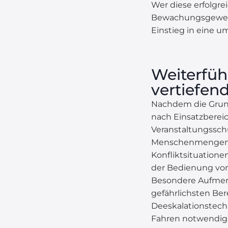
Wer diese erfolgre
Bewachungsgewerbe 
Einstieg in eine u
Weiterfüh
vertiefen
Nachdem die Grundq
nach Einsatzbereic
Veranstaltungsschu
Menschenmengenm
Konfliktsituatione
der Bedienung vo
Besondere Aufmerk
gefährlichsten Ber
Deeskalationstech
Fahren notwendig. 