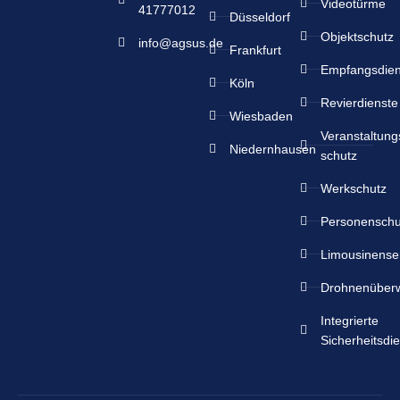
Videotürme
41777012
Düsseldorf
Objektschutz
info@agsus.de
Frankfurt
Empfangsdien
Köln
Revierdienste
Wiesbaden
Veranstaltung
Niedernhausen
schutz
Werkschutz
Personenschu
Limousinense
Drohnenüber
Integrierte
Sicherheitsdi