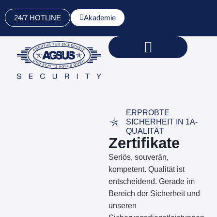
24/7 HOTLINE
Akademie
Sicherheits­dienst­leistungen
Über AGSUS
Standorte & Kontakt
ERPROBTE
SICHERHEIT IN 1A-
QUALITÄT
Zertifikate
Seriös, souverän,
kompetent. Qualität ist
entscheidend. Gerade im
Bereich der Sicherheit und
unseren