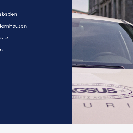
n
sbaden
dernhausen
ster
n