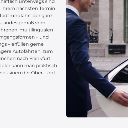
häftlich unterwegs sind
u ihrem nächsten Termin
Stadtrundfahrt der ganz
rt standesgemäß vom
ahrenen, multilingualen
 Umgangsformen – und
ngs – erfüllen gerne
gere Autofahrten, zum
ünchen nach Frankfurt
abler kann man praktisch
imousinen der Ober- und