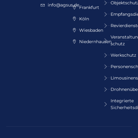
Objektschut
info@agsus.de
Frankfurt
Empfangsdi
Köln
Revierdienst
Wiesbaden
Veranstaltun
Niedernhausen
schutz
Werkschutz
Personensch
Limousinens
Drohnenübe
Integrierte
Sicherheitsd