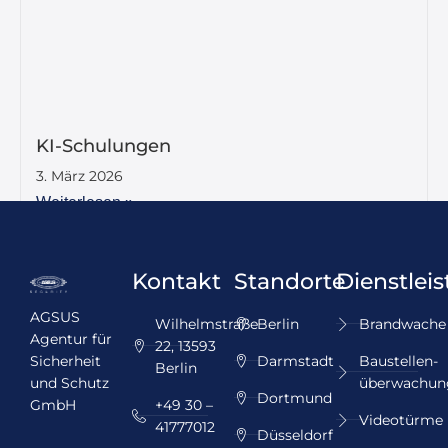
KI-Schulungen
3. März 2026
Weiterlesen »
Kontakt
Standorte
Dienstlei
AGSUS
Wilhelmstraße
Berlin
Brandwache
Agentur für
22, 13593
Sicherheit
Darmstadt
Baustellen­
Berlin
und Schutz
überwachun
Dortmund
GmbH
+49 30 –
Videotürme
41777012
Düsseldorf