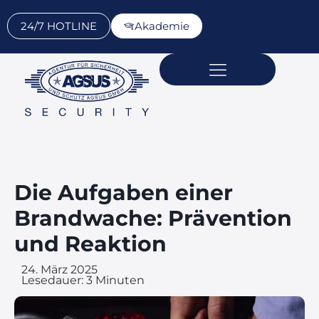
24/7 HOTLINE
Akademie
Sicherheits­dienst­leistungen
Über AGSUS
Standorte & Kontakt
Die Aufgaben einer
Brandwache: Prävention
und Reaktion
24. März 2025
Lesedauer:
3
Minuten