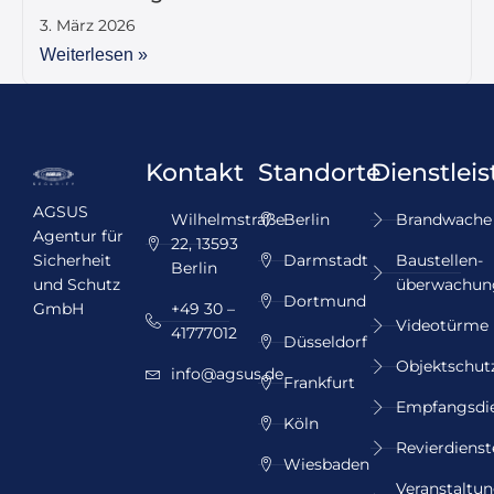
3. März 2026
Weiterlesen »
Kontakt
Standorte
Dienstlei
AGSUS
Wilhelmstraße
Berlin
Brandwache
Agentur für
22, 13593
Sicherheit
Darmstadt
Baustellen­
Berlin
und Schutz
überwachun
Dortmund
GmbH
+49 30 –
Videotürme
41777012
Düsseldorf
Objektschut
info@agsus.de
Frankfurt
Empfangsdi
Köln
Revierdienst
Wiesbaden
Veranstaltun