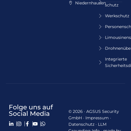
Niedernhausen
schutz
Werkschutz
Personensch
Limousinens
Drohnenübe
Integrierte
Sicherheitsd
Folge uns auf
© 2026 · AGSUS Security
Social Media
GmbH ·
Impressum
·
Datenschutz
·
LLM
Grounding Info
·
made by