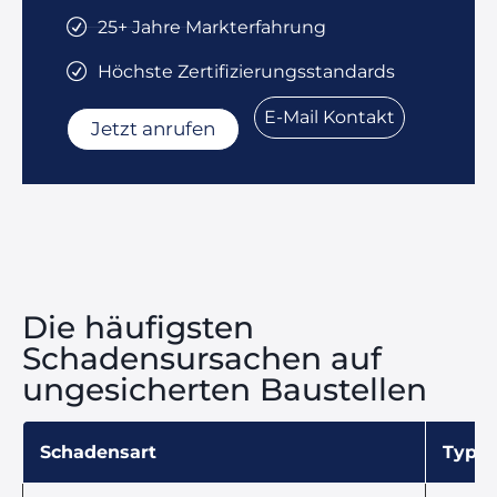
25+ Jahre Markterfahrung
Höchste Zertifizierungsstandards
E-Mail Kontakt
Jetzt anrufen
Die häufigsten
Schadensursachen auf
ungesicherten Baustellen
Schadensart
Typis