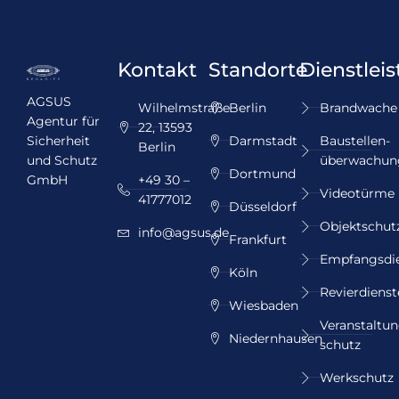
Kontakt
Standorte
Dienstlei
AGSUS
Wilhelmstraße
Berlin
Brandwache
Agentur für
22, 13593
Sicherheit
Darmstadt
Baustellen­
Berlin
und Schutz
überwachun
Dortmund
GmbH
+49 30 –
Videotürme
41777012
Düsseldorf
Objektschut
info@agsus.de
Frankfurt
Empfangsdi
Köln
Revierdienst
Wiesbaden
Veranstaltun
Niedernhausen
schutz
Werkschutz