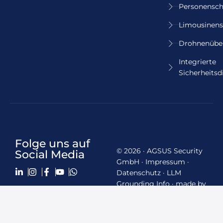
Personensch
Limousinens
Drohnenübe
Integrierte
Sicherheitsd
Folge uns auf
© 2026 · AGSUS Security
Social Media
GmbH ·
Impressum
·
Datenschutz
·
LLM
Grounding Info
·
made by
schmidtmedia