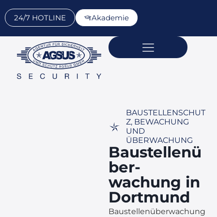
24/7 HOTLINE
Akademie
Sicherheits­dienst­leistungen
Über AGSUS
Standorte & Kontakt
BAUSTELLENSCHUT
Z, BEWACHUNG
UND
ÜBERWACHUNG
Baustellenü
ber-
wachung in
Dortmund
Baustellenüberwachung